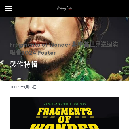
Home
Gallery
Fragments of Wonder 鄭中基世界巡迴演
PR & PRODUCT
唱會2024 Poster
Concert
製作特輯
Event
Info
2024年1月16日
Contact