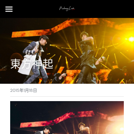
Home
Gallery
PR & PRODUCT
東方神起
Concert
Event
Info
2015年1月18日
Contact